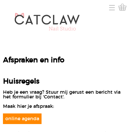
Home
Prijslijst
Afspraken en info
Contact
Afspraken en info
Mijn werk
Huisregels
Victoria
Heb je een vraag? Stuur mij gerust een bericht via
het formulier bij 'Contact'.
Maak hier je afspraak:
online agenda