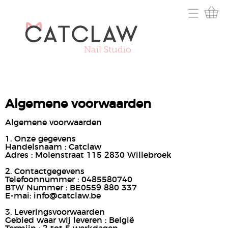
Home
Prijslijst
Afspraken en info
Contact
Algemene voorwaarden
Mijn werk
Algemene voorwaarden
1. Onze gegevens
Victoria
Handelsnaam : Catclaw
Adres : Molenstraat 115
2830 Willebroek
2. Contactgegevens
Telefoonnummer : 0485580740
BTW Nummer : BE0559 880 337
E-mai: info@catclaw.be
3. Leveringsvoorwaarden
Gebied waar wij leveren : België