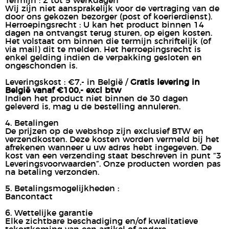
Termijn : 2 tot 5 werkdagen
Wij zijn niet aansprakelijk voor de vertraging van de
door ons gekozen bezorger (post of koerierdienst).
Herroepingsrecht : U kan het product binnen 14
dagen na ontvangst terug sturen, op eigen kosten.
Het volstaat om binnen die termijn schriftelijk (of
via mail) dit te melden. Het herroepingsrecht is
enkel gelding indien de verpakking gesloten en
ongeschonden is.
Leveringskost : €7,- in België /
Gratis levering in
België vanaf €100,- excl btw
Indien het product niet binnen de 30 dagen
geleverd is, mag u de bestelling annuleren.
4. Betalingen
De prijzen op de webshop zijn exclusief BTW en
verzendkosten. Deze kosten worden vermeld bij het
afrekenen wanneer u uw adres hebt ingegeven. De
kost van een verzending staat beschreven in punt “3
Leveringsvoorwaarden”. Onze producten worden pas
na betaling verzonden.
5. Betalingsmogelijkheden :
Bancontact
6. Wettelijke garantie
Elke zichtbare beschadiging en/of kwalitatieve